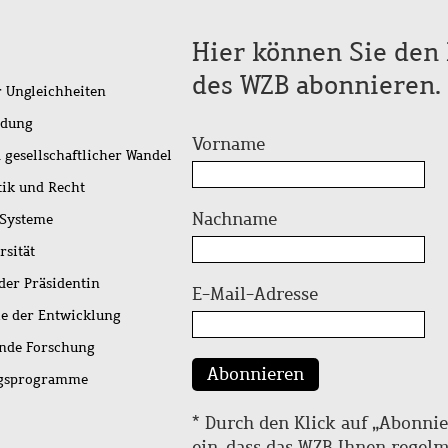
Hier können Sie den 
des WZB abonnieren.
r Ungleichheiten
idung
Vorname
 gesellschaftlicher Wandel
tik und Recht
Nachname
 Systeme
rsität
der Präsidentin
E-Mail-Adresse
ie der Entwicklung
ende Forschung
Abonnieren
ngsprogramme
* Durch den Klick auf „Abonnie
ein, dass das WZB Ihnen regel