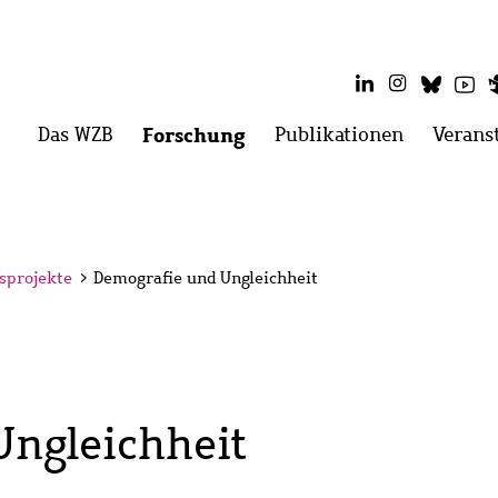
LinkedIn
Instagram
Blues
Yo
Hauptmenü
Das WZB
Menü
Forschung
Menü
Publikationen
Menü
Verans
öffnen:
öffnen:
öffnen:
Das
Forschung
Publikati
WZB
sprojekte
>
Demografie und Ungleichheit
Ungleichheit