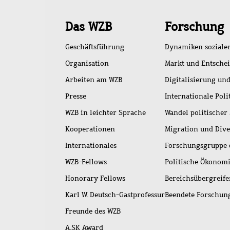
Schnellzugriff
Das WZB
Forschung
Geschäftsführung
Dynamiken soziale
Organisation
Markt und Entsche
Arbeiten am WZB
Digitalisierung und
Presse
Internationale Poli
WZB in leichter Sprache
Wandel politischer
Kooperationen
Migration und Dive
Internationales
Forschungsgruppe 
WZB-Fellows
Politische Ökonom
Honorary Fellows
Bereichsübergreif
Karl W. Deutsch-Gastprofessur
Beendete Forschu
Freunde des WZB
A.SK Award