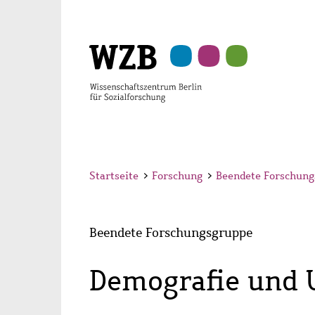
Zu
Zu
Zu
Zur
Zur
Hauptinhalt
Navigation
Suche
Sekundärnavigation
Fußzeile
springen
springen
springen
springen
springen
Startseite
>
Forschung
>
Beendete Forschung
Beendete Forschungsgruppe
Demografie und 