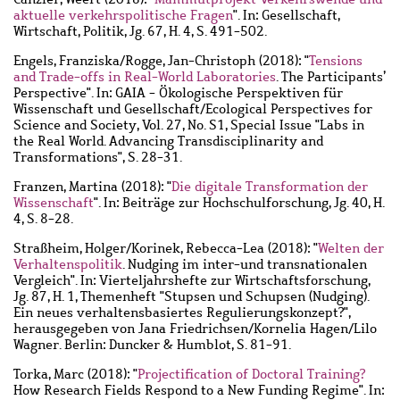
aktuelle verkehrspolitische Fragen
". In: Gesellschaft,
Wirtschaft, Politik, Jg. 67, H. 4, S. 491-502.
Engels, Franziska
/
Rogge, Jan-Christoph
(2018): "
Tensions
and Trade-offs in Real-World Laboratories
. The Participants’
Perspective". In: GAIA - Ökologische Perspektiven für
Wissenschaft und Gesellschaft/Ecological Perspectives for
Science and Society, Vol. 27, No. S1, Special Issue "Labs in
the Real World. Advancing Transdisciplinarity and
Transformations", S. 28-31.
Franzen, Martina
(2018): "
Die digitale Transformation der
Wissenschaft
". In: Beiträge zur Hochschulforschung, Jg. 40, H.
4, S. 8-28.
Straßheim, Holger
/
Korinek, Rebecca-Lea
(2018): "
Welten der
Verhaltenspolitik
. Nudging im inter-und transnationalen
Vergleich". In: Vierteljahrshefte zur Wirtschaftsforschung,
Jg. 87, H. 1, Themenheft "Stupsen und Schupsen (Nudging).
Ein neues verhaltensbasiertes Regulierungskonzept?",
herausgegeben von Jana Friedrichsen/Kornelia Hagen/Lilo
Wagner. Berlin: Duncker & Humblot, S. 81-91.
Torka, Marc
(2018): "
Projectification of Doctoral Training?
How Research Fields Respond to a New Funding Regime". In: