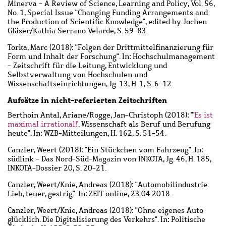
Minerva - A Review of Science, Learning and Policy, Vol. 56,
No. 1, Special Issue "Changing Funding Arrangements and
the Production of Scientific Knowledge", edited by Jochen
Gläser/Kathia Serrano Velarde, S. 59-83.
Torka, Marc
(2018): "Folgen der Drittmittelfinanzierung für
Form und Inhalt der Forschung". In: Hochschulmanagement
- Zeitschrift für die Leitung, Entwicklung und
Selbstverwaltung von Hochschulen und
Wissenschaftseinrichtungen, Jg. 13, H. 1, S. 6-12.
Aufsätze in nicht-referierten Zeitschriften
Berthoin Antal, Ariane
/
Rogge, Jan-Christoph
(2018): "
'Es ist
maximal irrational!'
. Wissenschaft als Beruf und Berufung
heute". In: WZB-Mitteilungen, H. 162, S. 51-54.
Canzler, Weert
(2018): "Ein Stückchen vom Fahrzeug". In:
südlink - Das Nord-Süd-Magazin von INKOTA, Jg. 46, H. 185,
INKOTA-Dossier 20, S. 20-21.
Canzler, Weert
/
Knie, Andreas
(2018): "Automobilindustrie.
Lieb, teuer, gestrig". In: ZEIT online, 23.04.2018.
Canzler, Weert
/
Knie, Andreas
(2018): "Ohne eigenes Auto
glücklich. Die Digitalisierung des Verkehrs". In: Politische