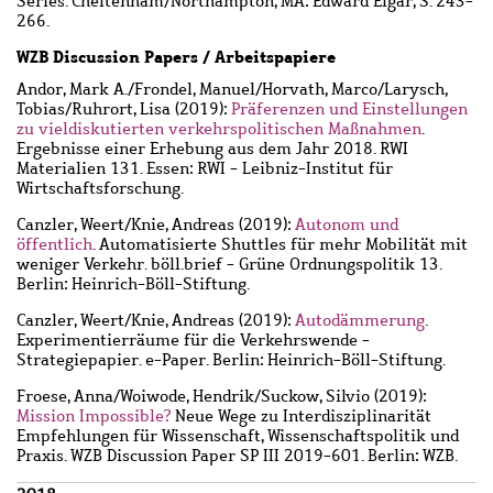
Series. Cheltenham/Northampton, MA: Edward Elgar, S. 243-
266.
WZB Discussion Papers / Arbeitspapiere
Andor, Mark A.
/
Frondel, Manuel
/
Horvath, Marco
/
Larysch,
Tobias
/
Ruhrort, Lisa
(2019):
Präferenzen und Einstellungen
zu vieldiskutierten verkehrspolitischen Maßnahmen
.
Ergebnisse einer Erhebung aus dem Jahr 2018. RWI
Materialien 131. Essen: RWI - Leibniz-Institut für
Wirtschaftsforschung.
Canzler, Weert
/
Knie, Andreas
(2019):
Autonom und
öffentlich
. Automatisierte Shuttles für mehr Mobilität mit
weniger Verkehr. böll.brief - Grüne Ordnungspolitik 13.
Berlin: Heinrich-Böll-Stiftung.
Canzler, Weert
/
Knie, Andreas
(2019):
Autodämmerung
.
Experimentierräume für die Verkehrswende -
Strategiepapier. e-Paper. Berlin: Heinrich-Böll-Stiftung.
Froese, Anna
/
Woiwode, Hendrik
/
Suckow, Silvio
(2019):
Mission Impossible?
Neue Wege zu Interdisziplinarität
Empfehlungen für Wissenschaft, Wissenschaftspolitik und
Praxis. WZB Discussion Paper SP III 2019-601. Berlin: WZB.