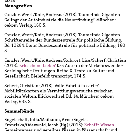
2018
Monografien
Canzler, Weert
/
Knie, Andreas
(2018): Taumelnde Giganten.
Gelingt der Autoindustrie die Neuerfindung?. München:
oekom Verlag, 160 S.
Canzler, Weert
/
Knie, Andreas
(2018): Taumelnde Giganten.
Schriftenreihe der Bundeszentrale für politische Bildung,
Bd. 10284. Bonn: Bundeszentrale für politische Bildung, 160
S.
Canzler, Weert
/
Knie, Andreas
/
Ruhrort, Lisa
/
Scherf, Christian
(2018):
Erloschene Liebe?
Das Auto in der Verkehrswende -
Soziologische Deutungen. Reihe X-Texte zu Kultur und
Gesellschaft. Bielefeld: transcript, 174 S.
Scherf, Christian
(2018): Volle Fahrt à la carte?
Mobilitätskarten als Vermittlungsversuche zwischen
sozialen Welten. Blickwechsel, Bd. 14. München: oekom
Verlag, 632 S.
Sammelbände
Engelschalt, Julia
/
Maibaum, Arne
/
Engels,
Franziska
/
Odenwald, Jacob
(Hg.) (2018):
Schafft Wissen
.
Gemeinsames und geteiltes Wissen in Wissenschaft und