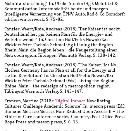
Mobilitätsforschung". In: Ulrike Stopka (Hg.): Mobilität &
Kommunikation. Intermodalität heute und morgen -
Intelligente Vernetzung von ÖPNV, Auto, Rad & Co. Borsdorf:
edition winterwork, S. 75-82.
Canzler, Weert
/
Knie, Andreas
(2018): "Der Kaiser ist nackt.
Deutschland hat gar keinen Plan für die Energie- und
Verkehrswende". In: Christian Holl/Felix Nowak/Kai
Vöckler/Peter Cachola Schmal (Hg.): Living the Region.
Rhein-Main, die Region leben - die Neugestaltung einer
Metropolregion. Tübingen: Wasmuth Verlag, S. 138-142.
Canzler, Weert
/
Knie, Andreas
(2018): "The Kaiser Has No
Clothes. Germany has no Plan at all for the Energy and
traffic Revolution". In: Christian Holl/Felix Nowak/Kai
Vöckler/Peter Cachola Schmal (Eds.): Living the Region.
Rhine-Main - the redesign of a metropolitan region.
Tübingen: Wasmuth Verlag, S. 143-147.
Franzen, Martina
(2018): "
Digital Impact
. New Rating
Cultures Challenge Academic Science". In: meson press (Ed.):
Humane Metrics/Metrics Noir. Radical Open Access II – The
Ethics of Care conference series. Coventry: Post Office Press,
Rope Press and meson press, S. 6-13.