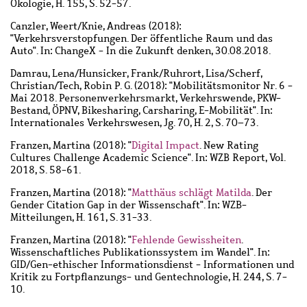
Ökologie, H. 155, S. 52-57.
Canzler, Weert
/
Knie, Andreas
(2018):
"Verkehrsverstopfungen. Der öffentliche Raum und das
Auto". In: ChangeX - In die Zukunft denken, 30.08.2018.
Damrau, Lena
/
Hunsicker, Frank
/
Ruhrort, Lisa
/
Scherf,
Christian
/
Tech, Robin P. G.
(2018): "Mobilitätsmonitor Nr. 6 -
Mai 2018. Personenverkehrsmarkt, Verkehrswende, PKW-
Bestand, ÖPNV, Bikesharing, Carsharing, E-Mobilität". In:
Internationales Verkehrswesen, Jg. 70, H. 2, S. 70–73.
Franzen, Martina
(2018): "
Digital Impact
. New Rating
Cultures Challenge Academic Science". In: WZB Report, Vol.
2018, S. 58-61.
Franzen, Martina
(2018): "
Matthäus schlägt Matilda
. Der
Gender Citation Gap in der Wissenschaft". In: WZB-
Mitteilungen, H. 161, S. 31-33.
Franzen, Martina
(2018): "
Fehlende Gewissheiten
.
Wissenschaftliches Publikationssystem im Wandel". In:
GID/Gen-ethischer Informationsdienst - Informationen und
Kritik zu Fortpflanzungs- und Gentechnologie, H. 244, S. 7-
10.