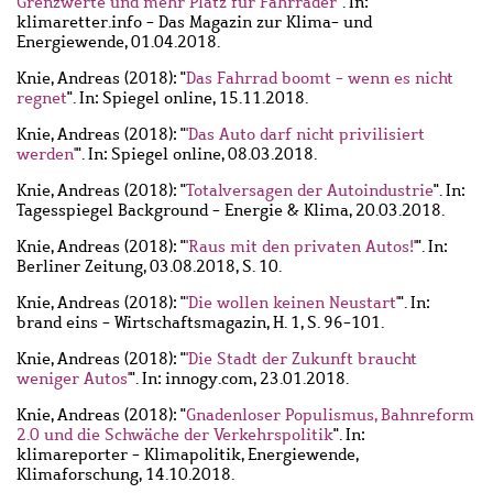
Grenzwerte und mehr Platz für Fahrräder
". In:
klimaretter.info - Das Magazin zur Klima- und
Energiewende, 01.04.2018.
Knie, Andreas
(2018): "
Das Fahrrad boomt - wenn es nicht
regnet
". In: Spiegel online, 15.11.2018.
Knie, Andreas
(2018): "
'Das Auto darf nicht privilisiert
werden'
". In: Spiegel online, 08.03.2018.
Knie, Andreas
(2018): "
Totalversagen der Autoindustrie
". In:
Tagesspiegel Background - Energie & Klima, 20.03.2018.
Knie, Andreas
(2018): "
'Raus mit den privaten Autos!'
". In:
Berliner Zeitung, 03.08.2018, S. 10.
Knie, Andreas
(2018): "
'Die wollen keinen Neustart'
". In:
brand eins - Wirtschaftsmagazin, H. 1, S. 96-101.
Knie, Andreas
(2018): "
'Die Stadt der Zukunft braucht
weniger Autos'
". In: innogy.com, 23.01.2018.
Knie, Andreas
(2018): "
Gnadenloser Populismus, Bahnreform
2.0 und die Schwäche der Verkehrspolitik
". In:
klimareporter - Klimapolitik, Energiewende,
Klimaforschung, 14.10.2018.