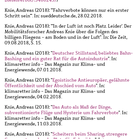
Dieselverbot/!5488243/
)
Knie, Andreas
(2018): "'Fahrverbote können nur ein erster
Schritt sein'". In: sueddeutsche.de, 28.02.2018.
Knie, Andreas
(2018): "'In der Luft ist noch Platz. Leider'. Der
Mobilitätsforscher Andreas Knie über die Folgen des
billigen Fliegens - am Boden und in der Luft". In: Die Zeit,
09.08.2018, S. 15.
Knie, Andreas
(2018): "
Deutscher Stillstand, beliebtes Bahn-
Bashing und ein guter Rat für die Autoindustrie
". In:
klimaretter.info - Das Magazin zur Klima- und
Energiewende, 07.01.2018.
Knie, Andreas
(2018): "
Egoistische Antieuropäer, gelähmte
Öffentlichkeit und der Abschied vom Auto
". In:
klimaretter.info - Das Magazin zur Klima- und
Energiewende, 04.02.2018.
Knie, Andreas
(2018): "
Das Auto als Maß der Dinge,
subventionierte Flüge und Hysterie um Fahrverbote
". In:
klimaretter.info - Das Magazin zur Klima- und
Energiewende, 11.03.2018.
Knie, Andreas
(2018): "
Scheitern beim Sharing, strengere