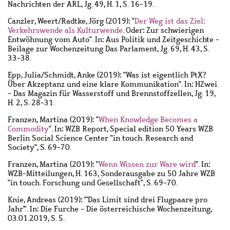
Nachrichten der ARL, Jg. 49, H. 1, S. 16-19.
Canzler, Weert
/
Radtke, Jörg
(2019): "
Der Weg ist das Ziel:
Verkehrswende als Kulturwende
. Oder: Zur schwierigen
Entwöhnung vom Auto". In: Aus Politik und Zeitgeschichte -
Beilage zur Wochenzeitung Das Parlament, Jg. 69, H. 43, S.
33-38.
Epp, Julia
/
Schmidt, Anke
(2019): "Was ist eigentlich PtX?
Über Akzeptanz und eine klare Kommunikation". In: HZwei
- Das Magazin für Wasserstoff und Brennstoffzellen, Jg. 19,
H. 2, S. 28-31.
Franzen, Martina
(2019): "
When Knowledge Becomes a
Commodity
". In: WZB Report, Special edition 50 Years WZB
Berlin Social Science Center "in touch. Research and
Society", S. 69-70.
Franzen, Martina
(2019): "
Wenn Wissen zur Ware wird
". In:
WZB-Mitteilungen, H. 163, Sonderausgabe zu 50 Jahre WZB
"in touch. Forschung und Gesellschaft", S. 69-70.
Knie, Andreas
(2019): "'Das Limit sind drei Flugpaare pro
Jahr'". In: Die Furche - Die österreichische Wochenzeitung,
03.01.2019, S. 5.