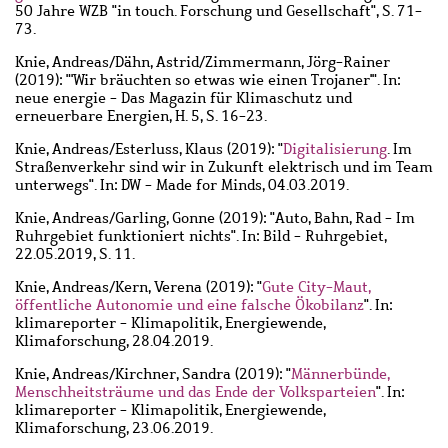
50 Jahre WZB "in touch. Forschung und Gesellschaft", S. 71-
73.
Knie, Andreas
/
Dähn, Astrid
/
Zimmermann, Jörg-Rainer
(2019): "'Wir bräuchten so etwas wie einen Trojaner'". In:
neue energie - Das Magazin für Klimaschutz und
erneuerbare Energien, H. 5, S. 16-23.
Knie, Andreas
/
Esterluss, Klaus
(2019): "
Digitalisierung
. Im
Straßenverkehr sind wir in Zukunft elektrisch und im Team
unterwegs". In: DW - Made for Minds, 04.03.2019.
Knie, Andreas
/
Garling, Gonne
(2019): "Auto, Bahn, Rad - Im
Ruhrgebiet funktioniert nichts". In: Bild - Ruhrgebiet,
22.05.2019, S. 11.
Knie, Andreas
/
Kern, Verena
(2019): "
Gute City-Maut,
öffentliche Autonomie und eine falsche Ökobilanz
". In:
klimareporter - Klimapolitik, Energiewende,
Klimaforschung, 28.04.2019.
Knie, Andreas
/
Kirchner, Sandra
(2019): "
Männerbünde,
Menschheitsträume und das Ende der Volksparteien
". In:
klimareporter - Klimapolitik, Energiewende,
Klimaforschung, 23.06.2019.