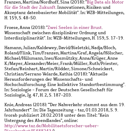
Franzen, Martina
/
Nordhoff, Sina
(2018): "
Big Data als Motor
für die Stadt der Zukunft
. Innovationen, Risiken und
Akzeptanz datenbasierter Mobilität". In: WZB-Mitteilungen,
H. 159, S. 48-50.
Froese, Anna
(2018): "
Zwei Seelen in einer Brust
.
Wissenschaft zwischen disziplinärer Ordnung und
Interdisziplinarität". In: WZB-Mitteilungen, H. 159, S. 17-19.
Hamann, Julian
/
Kaldewey, David
/
Bieletzki, Nadja
/
Bloch,
Roland
/
Flink, Tim
/
Franzen, Martina
/
Graf, Angela
/
Hölscher,
Michael
/
Hülsmann, Ines
/
Kosmützky, Anna
/
Krüger, Anne
K.
/
Mayer, Alexander
/
Meier, Frank
/
Müller, Ruth
/
Priester,
Stefan
/
Reinhart, Martin
/
Rödder, Simone
/
Schneickert,
Christian
/
Serrano Velarde, Kathia
(2018): "Aktuelle
Herausforderungen der Wissenschafts- und
Hochschulforschung. Eine kollektive Standortbestimmung".
In: Soziologie - Forum der Deutschen Gesellschaft für
Soziologie, Jg. 47, H. 2, S. 187-203.
Knie, Andreas
(2018): "'Der Nahverkehr stammt aus dem 19.
Jahrhundert'". In: Die Tageszeitung - taz, 01.03.2018, S. 9.
(vorab publiziert 28.02.2018 unter dem Titel: "Kein
Untergang des Abendlandes", online:
http://www.taz.de/Mobilitaetsforscher-ueber-