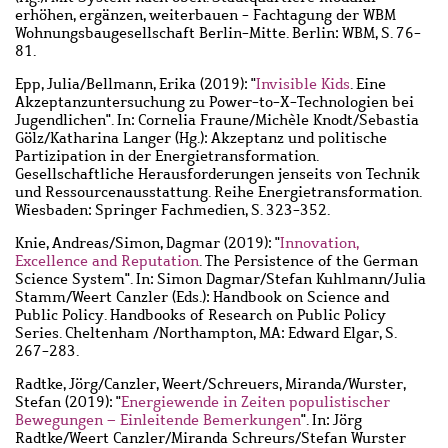
erhöhen, ergänzen, weiterbauen - Fachtagung der WBM
Wohnungsbaugesellschaft Berlin-Mitte. Berlin: WBM, S. 76-
81.
Epp, Julia
/
Bellmann, Erika
(2019): "
Invisible Kids
. Eine
Akzeptanzuntersuchung zu Power-to-X-Technologien bei
Jugendlichen". In: Cornelia Fraune/Michèle Knodt/Sebastia
Gölz/Katharina Langer (Hg.): Akzeptanz und politische
Partizipation in der Energietransformation.
Gesellschaftliche Herausforderungen jenseits von Technik
und Ressourcenausstattung. Reihe Energietransformation.
Wiesbaden: Springer Fachmedien, S. 323-352.
Knie, Andreas
/
Simon, Dagmar
(2019): "
Innovation,
Excellence and Reputation
. The Persistence of the German
Science System". In: Simon Dagmar/Stefan Kuhlmann/Julia
Stamm/Weert Canzler (Eds.): Handbook on Science and
Public Policy. Handbooks of Research on Public Policy
Series. Cheltenham /Northampton, MA: Edward Elgar, S.
267-283.
Radtke, Jörg
/
Canzler, Weert
/
Schreuers, Miranda
/
Wurster,
Stefan
(2019): "
Energiewende in Zeiten populistischer
Bewegungen – Einleitende Bemerkungen
". In: Jörg
Radtke/Weert Canzler/Miranda Schreurs/Stefan Wurster