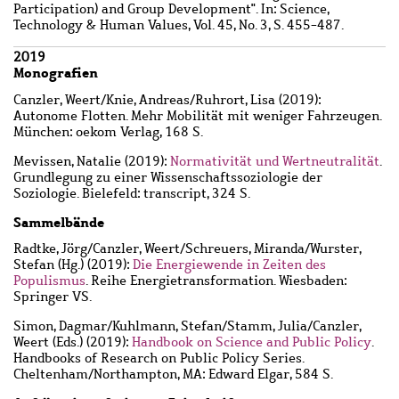
Participation) and Group Development". In: Science,
Technology & Human Values, Vol. 45, No. 3, S. 455-487.
2019
Monografien
Canzler, Weert
/
Knie, Andreas
/
Ruhrort, Lisa
(2019):
Autonome Flotten. Mehr Mobilität mit weniger Fahrzeugen.
München: oekom Verlag, 168 S.
Mevissen, Natalie
(2019):
Normativität und Wertneutralität
.
Grundlegung zu einer Wissenschaftssoziologie der
Soziologie. Bielefeld: transcript, 324 S.
Sammelbände
Radtke, Jörg
/
Canzler, Weert
/
Schreuers, Miranda
/
Wurster,
Stefan
(Hg.) (2019):
Die Energiewende in Zeiten des
Populismus
. Reihe Energietransformation. Wiesbaden:
Springer VS.
Simon, Dagmar
/
Kuhlmann, Stefan
/
Stamm, Julia
/
Canzler,
Weert
(Eds.) (2019):
Handbook on Science and Public Policy
.
Handbooks of Research on Public Policy Series.
Cheltenham/Northampton, MA: Edward Elgar, 584 S.