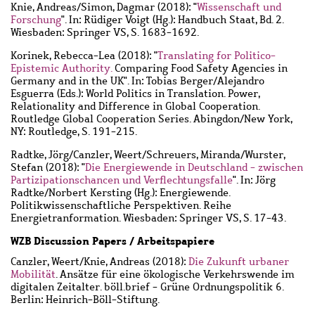
Knie, Andreas
/
Simon, Dagmar
(2018): "
Wissenschaft und
Forschung
". In: Rüdiger Voigt (Hg.): Handbuch Staat, Bd. 2.
Wiesbaden: Springer VS, S. 1683-1692.
Korinek, Rebecca-Lea
(2018): "
Translating for Politico-
Epistemic Authority.
Comparing Food Safety Agencies in
Germany and in the UK". In: Tobias Berger/Alejandro
Esguerra (Eds.): World Politics in Translation. Power,
Relationality and Difference in Global Cooperation.
Routledge Global Cooperation Series. Abingdon/New York,
NY: Routledge, S. 191-215.
Radtke, Jörg
/
Canzler, Weert
/
Schreuers, Miranda
/
Wurster,
Stefan
(2018): "
Die Energiewende in Deutschland - zwischen
Partizipationschancen und Verflechtungsfalle
". In: Jörg
Radtke/Norbert Kersting (Hg.): Energiewende.
Politikwissenschaftliche Perspektiven. Reihe
Energietranformation. Wiesbaden: Springer VS, S. 17-43.
WZB Discussion Papers / Arbeitspapiere
Canzler, Weert
/
Knie, Andreas
(2018):
Die Zukunft urbaner
Mobilität
. Ansätze für eine ökologische Verkehrswende im
digitalen Zeitalter. böll.brief - Grüne Ordnungspolitik 6.
Berlin: Heinrich-Böll-Stiftung.