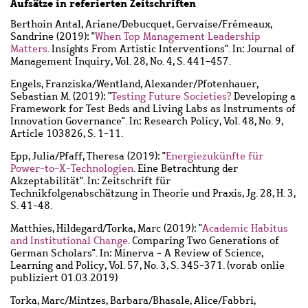
Aufsätze in referierten Zeitschriften
Berthoin Antal, Ariane
/
Debucquet, Gervaise
/
Frémeaux,
Sandrine
(2019): "
When Top Management Leadership
Matters
. Insights From Artistic Interventions". In: Journal of
Management Inquiry, Vol. 28, No. 4, S. 441-457.
Engels, Franziska
/
Wentland, Alexander
/
Pfotenhauer,
Sebastian M.
(2019): "
Testing Future Societies?
Developing a
Framework for Test Beds and Living Labs as Instruments of
Innovation Governance". In: Research Policy, Vol. 48, No. 9,
Article 103826, S. 1-11.
Epp, Julia
/
Pfaff, Theresa
(2019): "
Energiezukünfte für
Power-to-X-Technologien
. Eine Betrachtung der
Akzeptabilität". In: Zeitschrift für
Technikfolgenabschätzung in Theorie und Praxis, Jg. 28, H. 3,
S. 41-48.
Matthies, Hildegard
/
Torka, Marc
(2019): "
Academic Habitus
and Institutional Change
. Comparing Two Generations of
German Scholars". In: Minerva - A Review of Science,
Learning and Policy, Vol. 57, No. 3, S. 345-371. (vorab onlie
publiziert 01.03.2019)
Torka, Marc
/
Mintzes, Barbara
/
Bhasale, Alice
/
Fabbri,