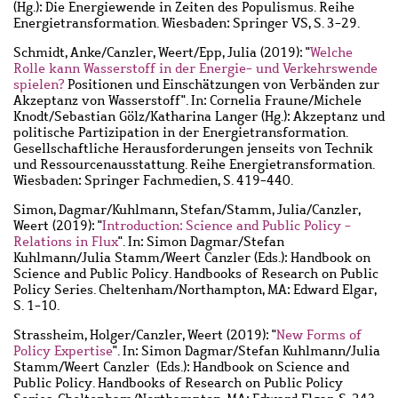
(Hg.): Die Energiewende in Zeiten des Populismus. Reihe
Energietransformation. Wiesbaden: Springer VS, S. 3-29.
Schmidt, Anke
/
Canzler, Weert
/
Epp, Julia
(2019): "
Welche
Rolle kann Wasserstoff in der Energie- und Verkehrswende
spielen?
Positionen und Einschätzungen von Verbänden zur
Akzeptanz von Wasserstoff". In: Cornelia Fraune/Michele
Knodt/Sebastian Gölz/Katharina Langer (Hg.): Akzeptanz und
politische Partizipation in der Energietransformation.
Gesellschaftliche Herausforderungen jenseits von Technik
und Ressourcenausstattung. Reihe Energietransformation.
Wiesbaden: Springer Fachmedien, S. 419-440.
Simon, Dagmar
/
Kuhlmann, Stefan
/
Stamm, Julia
/
Canzler,
Weert
(2019): "
Introduction: Science and Public Policy -
Relations in Flux
". In: Simon Dagmar/Stefan
Kuhlmann/Julia Stamm/Weert Canzler (Eds.): Handbook on
Science and Public Policy. Handbooks of Research on Public
Policy Series. Cheltenham/Northampton, MA: Edward Elgar,
S. 1-10.
Strassheim, Holger
/
Canzler, Weert
(2019): "
New Forms of
Policy Expertise
". In: Simon Dagmar/Stefan Kuhlmann/Julia
Stamm/Weert Canzler (Eds.): Handbook on Science and
Public Policy. Handbooks of Research on Public Policy