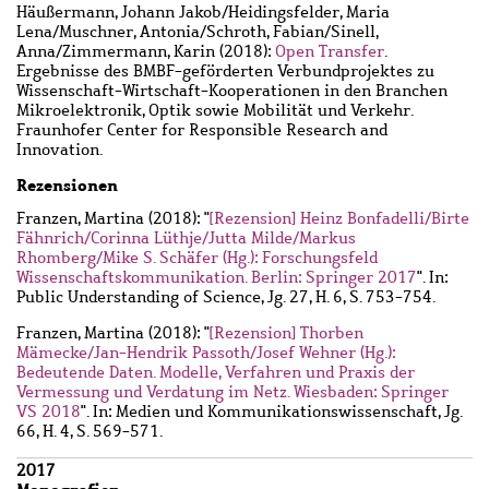
Häußermann, Johann Jakob
/
Heidingsfelder, Maria
Lena
/
Muschner, Antonia
/
Schroth, Fabian
/
Sinell,
Anna
/
Zimmermann, Karin
(2018):
Open Transfer
.
Ergebnisse des BMBF-geförderten Verbundprojektes zu
Wissenschaft-Wirtschaft-Kooperationen in den Branchen
Mikroelektronik, Optik sowie Mobilität und Verkehr.
Fraunhofer Center for Responsible Research and
Innovation.
Rezensionen
Franzen, Martina
(2018): "
[Rezension] Heinz Bonfadelli/Birte
Fähnrich/Corinna Lüthje/Jutta Milde/Markus
Rhomberg/Mike S. Schäfer (Hg.): Forschungsfeld
Wissenschaftskommunikation. Berlin: Springer 2017
". In:
Public Understanding of Science, Jg. 27, H. 6, S. 753-754.
Franzen, Martina
(2018): "
[Rezension] Thorben
Mämecke/Jan-Hendrik Passoth/Josef Wehner (Hg.):
Bedeutende Daten. Modelle, Verfahren und Praxis der
Vermessung und Verdatung im Netz. Wiesbaden: Springer
VS 2018
". In: Medien und Kommunikationswissenschaft, Jg.
66, H. 4, S. 569-571.
2017