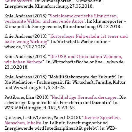
Kaufboykotts
". In: klimareporter - Klimapolitik,
Energiewende, Klimaforschung, 27.05.2018.
Knie, Andreas
(2018): "
Sozialdemokratische Sinnkrisen,
verkannte Wähler und nervende Autos
". In: klimareporter -
Klimapolitik, Energiewende, Klimaforschung, 09.12.2018.
Knie, Andreas
(2018): "
'Kostenloser Nahverkehr ist teuer und
hätte wenig Wirkung'
". In: WirtschaftsWoche online -
wiwo.de, 13.02.2018.
Knie, Andreas
(2018): "
'Die USA und China haben Visionen,
wir haben Verbote'
". In: WirtschaftsWoche online - wiwo.de,
23.10.2018.
Knie, Andreas
(2018): "Mobilitätskonzepte der Zukunft". In:
Die Mediation - Fachmagazin für Wirtschaft, Familie, Kultur
und Verwaltung, H. 1, S. 23-25.
Pettibone, Lisa
(2018): "
Nachhaltige Herausforderungen
. Die
schwierige Doppelrolle als Forscherin und Dozentin". In:
WZB-Mitteilungen, H. 162, S. 63-65.
Quitzow, Leslie
/
Canzler, Weert
(2018): "
Diverse Sprachen,
Menschen, Inhalte
. Im Leibniz-Forschungsverbund
Energiewende wird Intedisziplinarität gelebt". In: WZB-