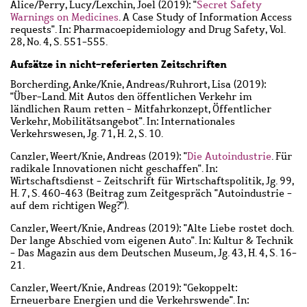
Alice
/
Perry, Lucy
/
Lexchin, Joel
(2019): "
Secret Safety
Warnings on Medicines
. A Case Study of Information Access
requests". In: Pharmacoepidemiology and Drug Safety, Vol.
28, No. 4, S. 551-555.
Aufsätze in nicht-referierten Zeitschriften
Borcherding, Anke
/
Knie, Andreas
/
Ruhrort, Lisa
(2019):
"Über-Land. Mit Autos den öffentlichen Verkehr im
ländlichen Raum retten - Mitfahrkonzept, Öffentlicher
Verkehr, Mobilitätsangebot". In: Internationales
Verkehrswesen, Jg. 71, H. 2, S. 10.
Canzler, Weert
/
Knie, Andreas
(2019): "
Die Autoindustrie
. Für
radikale Innovationen nicht geschaffen". In:
Wirtschaftsdienst - Zeitschrift für Wirtschaftspolitik, Jg. 99,
H. 7, S. 460-463 (Beitrag zum Zeitgespräch "Autoindustrie -
auf dem richtigen Weg?").
Canzler, Weert
/
Knie, Andreas
(2019): "Alte Liebe rostet doch.
Der lange Abschied vom eigenen Auto". In: Kultur & Technik
- Das Magazin aus dem Deutschen Museum, Jg. 43, H. 4, S. 16-
21.
Canzler, Weert
/
Knie, Andreas
(2019): "Gekoppelt:
Erneuerbare Energien und die Verkehrswende". In: