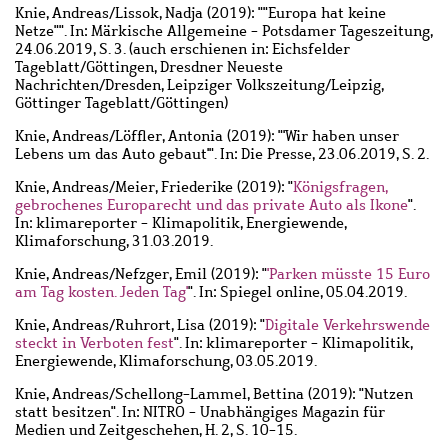
Knie, Andreas
/
Lissok, Nadja
(2019): ""Europa hat keine
Netze"". In: Märkische Allgemeine - Potsdamer Tageszeitung,
24.06.2019, S. 3. (auch erschienen in: Eichsfelder
Tageblatt/Göttingen, Dresdner Neueste
Nachrichten/Dresden, Leipziger Volkszeitung/Leipzig,
Göttinger Tageblatt/Göttingen)
Knie, Andreas
/
Löffler, Antonia
(2019): "'Wir haben unser
Lebens um das Auto gebaut'". In: Die Presse, 23.06.2019, S. 2.
Knie, Andreas
/
Meier, Friederike
(2019): "
Königsfragen,
gebrochenes Europarecht und das private Auto als Ikone
".
In: klimareporter - Klimapolitik, Energiewende,
Klimaforschung, 31.03.2019.
Knie, Andreas
/
Nefzger, Emil
(2019): "
'Parken müsste 15 Euro
am Tag kosten. Jeden Tag'
". In: Spiegel online, 05.04.2019.
Knie, Andreas
/
Ruhrort, Lisa
(2019): "
Digitale Verkehrswende
steckt in Verboten fest
". In: klimareporter - Klimapolitik,
Energiewende, Klimaforschung, 03.05.2019.
Knie, Andreas
/
Schellong-Lammel, Bettina
(2019): "Nutzen
statt besitzen". In: NITRO - Unabhängiges Magazin für
Medien und Zeitgeschehen, H. 2, S. 10-15.