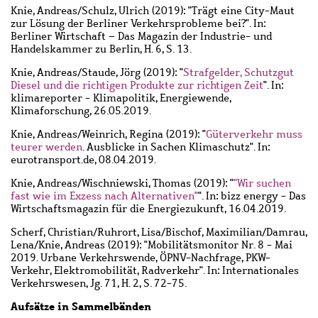
Knie, Andreas
/
Schulz, Ulrich
(2019): "Trägt eine City-Maut
zur Lösung der Berliner Verkehrsprobleme bei?". In:
Berliner Wirtschaft – Das Magazin der Industrie- und
Handelskammer zu Berlin, H. 6, S. 13.
Knie, Andreas
/
Staude, Jörg
(2019): "
Strafgelder, Schutzgut
Diesel und die richtigen Produkte zur richtigen Zeit
". In:
klimareporter - Klimapolitik, Energiewende,
Klimaforschung, 26.05.2019.
Knie, Andreas
/
Weinrich, Regina
(2019): "
Güterverkehr muss
teurer werden
. Ausblicke in Sachen Klimaschutz". In:
eurotransport.de, 08.04.2019.
Knie, Andreas
/
Wischniewski, Thomas
(2019): "
"Wir suchen
fast wie im Exzess nach Alternativen"
". In: bizz energy - Das
Wirtschaftsmagazin für die Energiezukunft, 16.04.2019.
Scherf, Christian
/
Ruhrort, Lisa
/
Bischof, Maximilian
/
Damrau,
Lena
/
Knie, Andreas
(2019): "Mobilitätsmonitor Nr. 8 - Mai
2019. Urbane Verkehrswende, ÖPNV-Nachfrage, PKW-
Verkehr, Elektromobilität, Radverkehr". In: Internationales
Verkehrswesen, Jg. 71, H. 2, S. 72-75.
Aufsätze in Sammelbänden