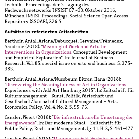
Technik.- Proceedings der 2. Tagung des
Nachwuchsnetzwerks 'INSIST' 07.-08. Oktober 2016,
München. INSIST-Proceedings. Social Science Open Access
Repository (SSOAR), 226 S.
Aufsätze in referierten Zeitschriften
Berthoin Antal, Ariane
/
Debucquet, Gervaise
/
Frémeaux,
Sandrine
(2018): "
Meaningful Work and Artistic
Interventions in Organizations
. Conceptual Development
and Empirical Exploration". In: Journal of Business
Research, Vol. 85, special issue on arts and business, S. 375-
385.
Berthoin Antal, Ariane
/
Nussbaum Bitran, Ilana
(2018):
"
Discovering the Meaningfulness of Art in Organizations
.
Experiences with Add Art Hamburg 2015". In: Zeitschrift für
Kulturmanagement - Kunst, Politik, Wirtschaft und
Gesellschaft/Journal of Cultural Management - Arts,
Economics, Policy, Vol. 4, No. 2, S. 55-76.
Canzler, Weert
(2018): "
Die infrastrukturelle Umsetzung der
Energiewende
". In: Der moderne Staat - Zeitschrift für
Public Policy, Recht und Management, Jg. 11, H. 2, S. 461-477.
Canzler, Weert
(2018): "
Mammutprojekt Verkehrswende und