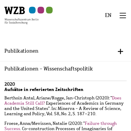
Zu
Zu
Zu
Zur
Zur
Hauptinhalt
Navigation
Suche
Sekundärnavigation
Fußzeile
EN
springen
springen
springen
springen
springen
We
Menü
Publikationen
+/-
Publikationen - Wissenschaftspolitik
Wzbaktiv
2020
Aufsätze in referierten Zeitschriften
Berthoin Antal, Ariane
/
Rogge, Jan-Christoph
(2020): "
Does
Academia Still Call?
Experiences of Academics in Germany
and the United States". In: Minerva - A Review of Science,
Learning and Policy, Vol. 58, No. 2, S. 187–210.
Froese, Anna
/
Mevissen, Natalie
(2020): "
Failure through
Success
. Co-construction Processes of Imaginaries (of