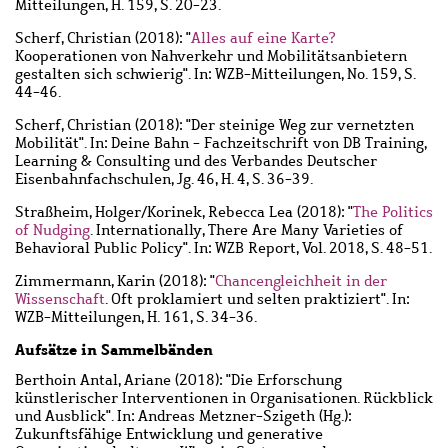
Mitteilungen, H. 159, S. 20-23.
Scherf, Christian
(2018): "
Alles auf eine Karte?
Kooperationen von Nahverkehr und Mobilitätsanbietern
gestalten sich schwierig". In: WZB-Mitteilungen, No. 159, S.
44-46.
Scherf, Christian
(2018): "Der steinige Weg zur vernetzten
Mobilität". In: Deine Bahn - Fachzeitschrift von DB Training,
Learning & Consulting und des Verbandes Deutscher
Eisenbahnfachschulen, Jg. 46, H. 4, S. 36-39.
Straßheim, Holger
/
Korinek, Rebecca Lea
(2018): "
The Politics
of Nudging
. Internationally, There Are Many Varieties of
Behavioral Public Policy". In: WZB Report, Vol. 2018, S. 48-51.
Zimmermann, Karin
(2018): "
Chancengleichheit in der
Wissenschaft
. Oft proklamiert und selten praktiziert". In:
WZB-Mitteilungen, H. 161, S. 34-36.
Aufsätze in Sammelbänden
Berthoin Antal, Ariane
(2018): "Die Erforschung
künstlerischer Interventionen in Organisationen. Rückblick
und Ausblick". In: Andreas Metzner-Szigeth (Hg.):
Zukunftsfähige Entwicklung und generative