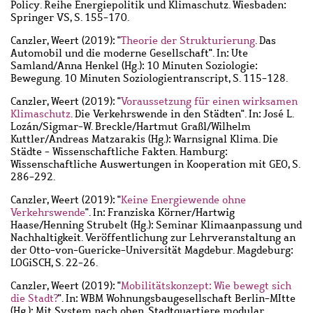
Policy. Reihe Energiepolitik und Klimaschutz. Wiesbaden:
Springer VS, S. 155-170.
Canzler, Weert
(2019): "
Theorie der Strukturierung
. Das
Automobil und die moderne Gesellschaft". In: Ute
Samland/Anna Henkel (Hg.): 10 Minuten Soziologie:
Bewegung. 10 Minuten Soziologientranscript, S. 115-128.
Canzler, Weert
(2019): "
Voraussetzung für einen wirksamen
Klimaschutz
. Die Verkehrswende in den Städten". In: José L.
Lozán/Sigmar-W. Breckle/Hartmut Graßl/Wilhelm
Kuttler/Andreas Matzarakis (Hg.): Warnsignal Klima. Die
Städte - Wissenschaftliche Fakten. Hamburg:
Wissenschaftliche Auswertungen in Kooperation mit GEO, S.
286-292.
Canzler, Weert
(2019): "
Keine Energiewende ohne
Verkehrswende
". In: Franziska Körner/Hartwig
Haase/Henning Strubelt (Hg.): Seminar Klimaanpassung und
Nachhaltigkeit. Veröffentlichung zur Lehrveranstaltung an
der Otto-von-Guericke-Universität Magdebur. Magdeburg:
LOGiSCH, S. 22-26.
Canzler, Weert
(2019): "
Mobilitätskonzept: Wie bewegt sich
die Stadt?
". In: WBM Wohnungsbaugesellschaft Berlin-MItte
(Hg.): Mit System nach oben. Stadtquartiere modular