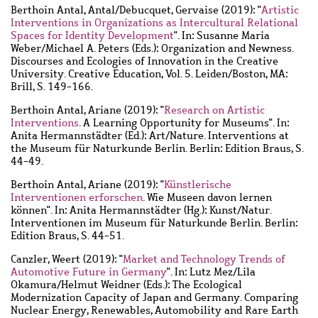
Berthoin Antal, Antal
/
Debucquet, Gervaise
(2019): "
Artistic
Interventions in Organizations as Intercultural Relational
Spaces for Identity Development
". In: Susanne Maria
Weber/Michael A. Peters (Eds.): Organization and Newness.
Discourses and Ecologies of Innovation in the Creative
University. Creative Education, Vol. 5. Leiden/Boston, MA:
Brill, S. 149-166.
Berthoin Antal, Ariane
(2019): "
Research on Artistic
Interventions
. A Learning Opportunity for Museums". In:
Anita Hermannstädter (Ed.): Art/Nature. Interventions at
the Museum für Naturkunde Berlin. Berlin: Edition Braus, S.
44-49.
Berthoin Antal, Ariane
(2019): "
Künstlerische
Interventionen erforschen
. Wie Museen davon lernen
können". In: Anita Hermannstädter (Hg.): Kunst/Natur.
Interventionen im Museum für Naturkunde Berlin. Berlin:
Edition Braus, S. 44-51.
Canzler, Weert
(2019): "
Market and Technology Trends of
Automotive Future in Germany
". In: Lutz Mez/Lila
Okamura/Helmut Weidner (Eds.): The Ecological
Modernization Capacity of Japan and Germany. Comparing
Nuclear Energy, Renewables, Automobility and Rare Earth