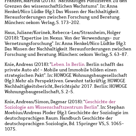
Franzen, Martina
(2018): "Nachhaltiges Publizieren. Zu den
Grenzen des wissenschaftlichen Wachstums". In: Anna
Henkel/Nico Lüdke (Hg.): Das Wissen der Nachhaltigkeit.
Herausforderungen zwischen Forschung und Beratung.
München: oekom Verlag, S. 173-202.
Haus, Juliane
/
Korinek, Rebecca-Lea
/
Strassheim, Holger
(2018): "Expertise im Nexus. Von der Verwendungs- zur
Vernetzungsforschung". In: Anna Henkel/Nico Lüdtke (Hg.):
Das Wissen der Nachhaltigkeit. Herausforderungen zwischen
Forschung und Beratung. München: oekom Verlag, S. 63-87.
Knie, Andreas
(2018): "
Leben. In Berlin
. Berlin schafft das
private Auto ab! - Mobile und Immobile bilden einen
strategischen Pakt". In: HOWOGE Wohnungsbaugesellschaft
(Hg.): Mehr als Perspektiven. Gewohnt tatkräftig. HOWOGE
Nachhaltigkeitsbericht, Berichtsjahr 2017. Berlin: HOWOGE
Wohnungsbaugesellschaft, S. 2-5.
Knie, Andreas
/
Simon, Dagmar
(2018): "
Geschichte der
Soziologie am Wissenschaftszentrum Berlin
". In: Stephan
Moebius/Andreas Ploder (Hg.): Geschichte der Soziologie im
deutschsprachigen Raum. Handbuch Geschichte der
deutschsprachigen Soziologie, Bd. 1Springer VS, S. 1065-
1075.