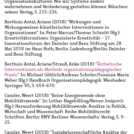
Organisationskulturen. Wie wir Systeme anders
wahrnehmen und Veränderung gestalten können. München:
oekom Verlag, S. 215-236.
Berthoin Antal, Ariane
(2018): "Wirkungen und
Wirkungsweisen künstlerischer Interventionen in
Organisationen". In: Peter Marcus/Thomas Schmitt (Hg.):
Kreativitätsroutinen. Organisierte Kreativität - 17.
Innovationsforum der Daimler und Benz Stiftung am 28.
Mai 2018 im Haus Huth, Berlin. Ladenburg/Berlin: Daimler
und Benz Stiftung.
Berthoin Antal, Ariane
/
Strauß, Anke
(2018): "
Ästhetische
Interventionen als Methode organisationspädagogischer
Praxis
". In: Michael Göhlich/Andreas Schröer/Susanne Maria
Weber (Hg.): Handbuch Organisationspädagogik. Wiesbaden:
Springer VS, S. 659-670.
Canzler, Weert
(2018): "Keine Energiewende ohne
Mobilitätswende". In: Lothar Hagebölling/Neven Josipovic
(Hg.): Herausforderung Mobilitätswende. Ansätze in Politik,
Wirtschaft und Wissenschaft. Reihe Mobilitätsrecht
Schriften. Berlin: BWV Berliner Wissenschafts-Verlag, S. 9-
25.
Canzler, Weert
(2018): "Sozialwissenschaftliche Ansätze der