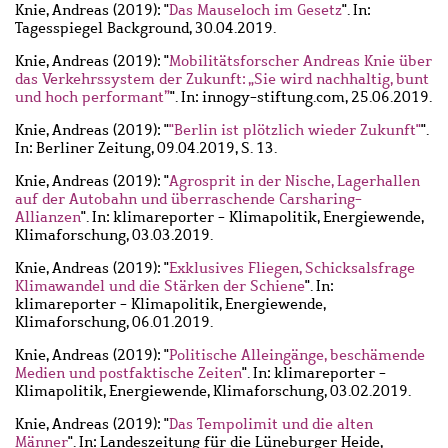
Knie, Andreas
(2019): "
Das Mauseloch im Gesetz
". In:
Tagesspiegel Background, 30.04.2019.
Knie, Andreas
(2019): "
Mobilitätsforscher Andreas Knie über
das Verkehrssystem der Zukunft: „Sie wird nachhaltig, bunt
und hoch performant”
". In: innogy-stiftung.com, 25.06.2019.
Knie, Andreas
(2019): "
"Berlin ist plötzlich wieder Zukunft"
".
In: Berliner Zeitung, 09.04.2019, S. 13.
Knie, Andreas
(2019): "
Agrosprit in der Nische, Lagerhallen
auf der Autobahn und überraschende Carsharing-
Allianzen
". In: klimareporter - Klimapolitik, Energiewende,
Klimaforschung, 03.03.2019.
Knie, Andreas
(2019): "
Exklusives Fliegen, Schicksalsfrage
Klimawandel und die Stärken der Schiene
". In:
klimareporter - Klimapolitik, Energiewende,
Klimaforschung, 06.01.2019.
Knie, Andreas
(2019): "
Politische Alleingänge, beschämende
Medien und postfaktische Zeiten
". In: klimareporter -
Klimapolitik, Energiewende, Klimaforschung, 03.02.2019.
Knie, Andreas
(2019): "
Das Tempolimit und die alten
Männer
". In: Landeszeitung für die Lüneburger Heide,