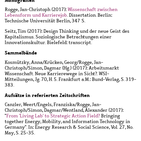
Monografien
Rogge, Jan‑Christoph
(2017):
Wissenschaft zwischen
Lebensform und Karrierejob
. Dissertation. Berlin:
Technische Universität Berlin, 347 S.
Seitz, Tim
(2017): Design Thinking und der neue Geist des
Kapitalismus. Soziologische Betrachtungen einer
Innovationskultur. Bielefeld: transcript.
Sammelbände
Kosmützky, Anna
/
Krücken, Georg
/
Rogge, Jan-
Christoph
/
Simon, Dagmar
(Hg.) (2017): Arbeitsmarkt
Wissenschaft. Neue Karrierewege in Sicht?. WSI-
Mitteilungen, Jg. 70, H. 5. Frankfurt a.M.: Bund-Verlag, S. 319-
383.
Aufsätze in referierten Zeitschriften
Canzler, Weert
/
Engels, Franziska
/
Rogge, Jan-
Christoph
/
Simon, Dagmar
/
Wentland, Alexander
(2017):
"
From 'Living Lab' to Strategic Action Field?
Bringing
together Energy, Mobility, and Information Technology in
Germany". In: Energy Research & Social Science, Vol. 27, No.
May, S. 25-35.