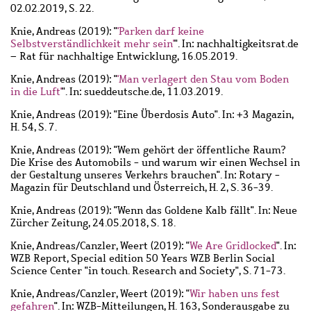
02.02.2019, S. 22.
Knie, Andreas
(2019): "
'Parken darf keine
Selbstverständlichkeit mehr sein'
". In: nachhaltigkeitsrat.de
– Rat für nachhaltige Entwicklung, 16.05.2019.
Knie, Andreas
(2019): "
'Man verlagert den Stau vom Boden
in die Luft'
". In: sueddeutsche.de, 11.03.2019.
Knie, Andreas
(2019): "Eine Überdosis Auto". In: +3 Magazin,
H. 54, S. 7.
Knie, Andreas
(2019): "Wem gehört der öffentliche Raum?
Die Krise des Automobils - und warum wir einen Wechsel in
der Gestaltung unseres Verkehrs brauchen". In: Rotary -
Magazin für Deutschland und Österreich, H. 2, S. 36-39.
Knie, Andreas
(2019): "Wenn das Goldene Kalb fällt". In: Neue
Zürcher Zeitung, 24.05.2018, S. 18.
Knie, Andreas
/
Canzler, Weert
(2019): "
We Are Gridlocked
". In:
WZB Report, Special edition 50 Years WZB Berlin Social
Science Center "in touch. Research and Society", S. 71-73.
Knie, Andreas
/
Canzler, Weert
(2019): "
Wir haben uns fest
gefahren
". In: WZB-Mitteilungen, H. 163, Sonderausgabe zu