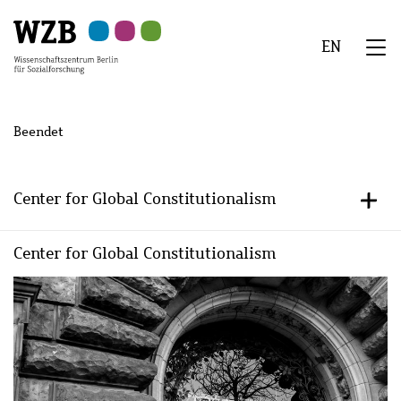
Zu
Zu
Zu
Zur
Zur
Hauptinhalt
Navigation
Suche
Sekundärnavigation
Fußzeile
EN
springen
springen
springen
springen
springen
We
Menü
Beendet
Center for Global Constitutionalism
+/-
Center for Global Constitutionalism
Hauptinhalt
Bild
Bild