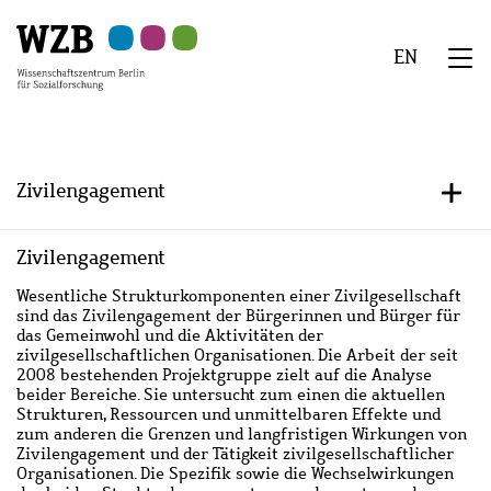
Zu
Zu
Zu
Zur
Zur
Hauptinhalt
Navigation
Suche
Sekundärnavigation
Fußzeile
EN
springen
springen
springen
springen
springen
We
Menü
Zivilengagement
+/-
Zivilengagement
Hauptinhalt
Wesentliche Strukturkomponenten einer Zivilgesellschaft
sind das Zivilengagement der Bürgerinnen und Bürger für
das Gemeinwohl und die Aktivitäten der
zivilgesellschaftlichen Organisationen. Die Arbeit der seit
2008 bestehenden Projektgruppe zielt auf die Analyse
beider Bereiche. Sie untersucht zum einen die aktuellen
Strukturen, Ressourcen und unmittelbaren Effekte und
zum anderen die Grenzen und langfristigen Wirkungen von
Zivilengagement und der Tätigkeit zivilgesellschaftlicher
Organisationen. Die Spezifik sowie die Wechselwirkungen