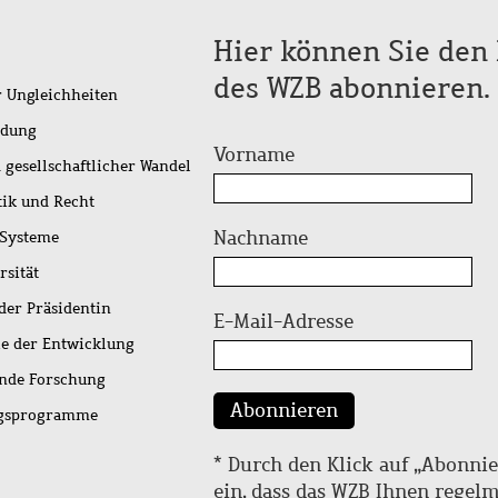
Hier können Sie den 
des WZB abonnieren.
r Ungleichheiten
idung
Vorname
 gesellschaftlicher Wandel
tik und Recht
Nachname
 Systeme
rsität
der Präsidentin
E-Mail-Adresse
ie der Entwicklung
ende Forschung
Abonnieren
ngsprogramme
* Durch den Klick auf „Abonnie
ein, dass das WZB Ihnen regel