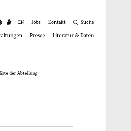
ky
utube
Leichte
Gebärdensprache
Sekundäres
EN
Jobs
Kontakt
Suche
Sprache
Menü
taltungen
Menü
Presse
Menü
Literatur & Daten
Menü
öffnen:
öffnen:
öffnen:
onen
Veranstaltungen
Presse
Literatur
Schließen
&
Daten
äste der Abteilung