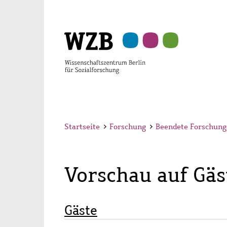
Zu
Zu
Zu
Zur
Zur
Hauptinhalt
Navigation
Suche
Sekundärnavigation
Fußzeile
springen
springen
springen
springen
springen
Startseite
>
Forschung
>
Beendete Forschung
Vorschau auf Gäs
Gäste