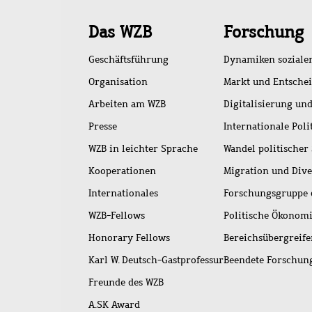
Schnellzugriff
Das WZB
Forschung
Geschäftsführung
Dynamiken soziale
Organisation
Markt und Entsche
Arbeiten am WZB
Digitalisierung und
Presse
Internationale Poli
WZB in leichter Sprache
Wandel politischer
Kooperationen
Migration und Dive
Internationales
Forschungsgruppe 
WZB-Fellows
Politische Ökonom
Honorary Fellows
Bereichsübergreif
Karl W. Deutsch-Gastprofessur
Beendete Forschu
Freunde des WZB
A.SK Award