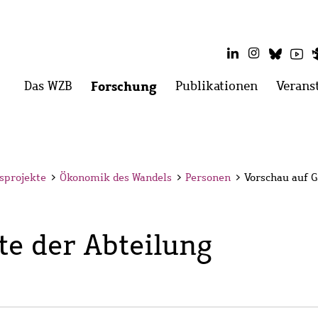
LinkedIn
Instagram
Blues
Yo
Hauptmenü
Das WZB
Menü
Forschung
Menü
Publikationen
Menü
Verans
öffnen:
öffnen:
öffnen:
Das
Forschung
Publikati
WZB
sprojekte
>
Ökonomik des Wandels
>
Personen
>
Vorschau auf G
te der Abteilung