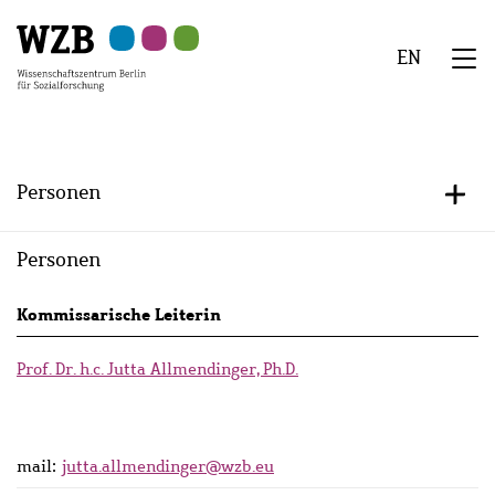
Zu
Zu
Zu
Zur
Zur
Hauptinhalt
Navigation
Suche
Sekundärnavigation
Fußzeile
EN
springen
springen
springen
springen
springen
We
Menü
Personen
+/-
Personen
Persons
Kommissarische Leiterin
lists
Prof. Dr. h.c. Jutta Allmendinger, Ph.D.
mail:
jutta.allmendinger@wzb.eu