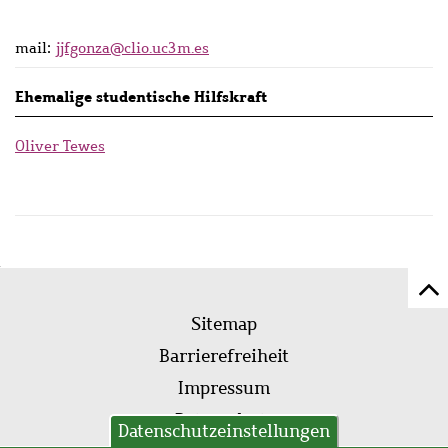
mail:
jjfgonza@clio.uc3m.es
Ehemalige studentische Hilfskraft
Oliver Tewes
Z
Fußleistenmenü
Se
Sitemap
sc
Barrierefreiheit
Impressum
Datenschutz
Datenschutzeinstellungen