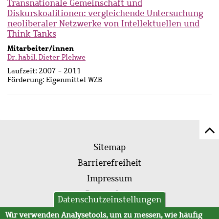
Transnationale Gemeinschaft und
Diskurskoalitionen: vergleichende Untersuchung
neoliberaler Netzwerke von Intellektuellen und
Think Tanks
Mitarbeiter/innen
Dr. habil. Dieter Plehwe
Laufzeit:
2007 - 2011
Förderung:
Eigenmittel WZB
Z
Fußleistenmenü
Se
Sitemap
sc
Barrierefreiheit
Impressum
Datenschutz
Datenschutzeinstellungen
AVB
Wir verwenden Analysetools, um zu messen, wie häufig