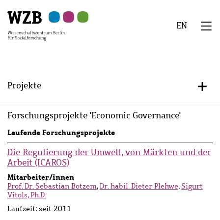
Zu
Zu
Zu
Zur
Zur
Hauptinhalt
Navigation
Suche
Sekundärnavigation
Fußzeile
EN
springen
springen
springen
springen
springen
We
Menü
Projekte
+/-
Forschungsprojekte 'Economic Governance'
Laufende Forschungsprojekte
Die Regulierung der Umwelt, von Märkten und der
Arbeit (ICAROS)
Mitarbeiter/innen
Prof. Dr. Sebastian Botzem
,
Dr. habil. Dieter Plehwe
,
Sigurt
Vitols, Ph.D.
Laufzeit:
seit 2011