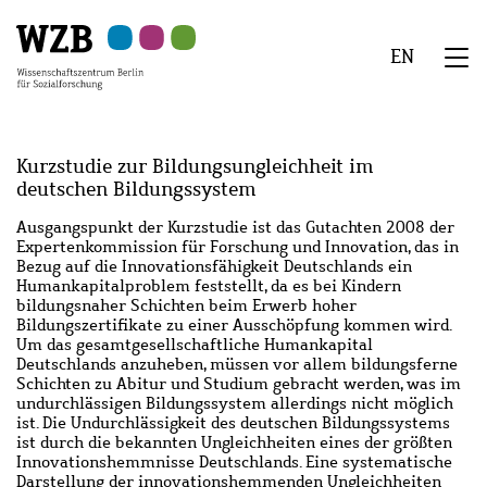
Zu
Zu
Zu
Zur
Zur
Hauptinhalt
Navigation
Suche
Sekundärnavigation
Fußzeile
EN
springen
springen
springen
springen
springen
We
Menü
Kurzstudie zur Bildungsungleichheit im
deutschen Bildungssystem
Abstract
Ausgangspunkt der Kurzstudie ist das Gutachten 2008 der
Expertenkommission für Forschung und Innovation, das in
Bezug auf die Innovationsfähigkeit Deutschlands ein
Humankapitalproblem feststellt, da es bei Kindern
bildungsnaher Schichten beim Erwerb hoher
Bildungszertifikate zu einer Ausschöpfung kommen wird.
Um das gesamtgesellschaftliche Humankapital
Deutschlands anzuheben, müssen vor allem bildungsferne
Schichten zu Abitur und Studium gebracht werden, was im
undurchlässigen Bildungssystem allerdings nicht möglich
ist. Die Undurchlässigkeit des deutschen Bildungssystems
ist durch die bekannten Ungleichheiten eines der größten
Innovationshemmnisse Deutschlands. Eine systematische
Darstellung der innovationshemmenden Ungleichheiten